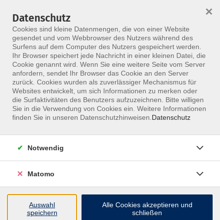
HOME
ALLE KURSE
KONTAKT
×
Datenschutz
Cookies sind kleine Datenmengen, die von einer Website
gesendet und vom Webbrowser des Nutzers während des
Surfens auf dem Computer des Nutzers gespeichert werden.
Ihr Browser speichert jede Nachricht in einer kleinen Datei, die
Cookie genannt wird. Wenn Sie eine weitere Seite vom Server
anfordern, sendet Ihr Browser das Cookie an den Server
Skip to main content
zurück. Cookies wurden als zuverlässiger Mechanismus für
Websites entwickelt, um sich Informationen zu merken oder
die Surfaktivitäten des Benutzers aufzuzeichnen. Bitte willigen
MFZ ONLINE · ONLINE-SEMINARE
Sie in die Verwendung von Cookies ein. Weitere Informationen
Online-Seminare, die
finden Sie in unseren Datenschutzhinweisen.
Datenschutz
fachlich nah dran
Notwendig
bleiben.
Matomo
Nimm ortsunabhängig an Live-Seminaren teil, stelle
Fragen direkt im Kurs und bleib im Austausch mit
Auswahl
Alle Cookies akzeptieren und
erfahrenen Dozentinnen und Dozenten.
speichern
schließen