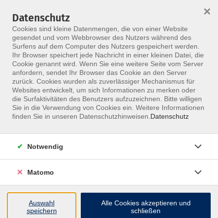
HOME
ALLE KURSE
KONTAKT
×
Datenschutz
Cookies sind kleine Datenmengen, die von einer Website
gesendet und vom Webbrowser des Nutzers während des
Surfens auf dem Computer des Nutzers gespeichert werden.
Ihr Browser speichert jede Nachricht in einer kleinen Datei, die
Cookie genannt wird. Wenn Sie eine weitere Seite vom Server
anfordern, sendet Ihr Browser das Cookie an den Server
Skip to main content
zurück. Cookies wurden als zuverlässiger Mechanismus für
Websites entwickelt, um sich Informationen zu merken oder
die Surfaktivitäten des Benutzers aufzuzeichnen. Bitte willigen
MFZ ONLINE · ONLINE-SEMINARE
Sie in die Verwendung von Cookies ein. Weitere Informationen
Online-Seminare, die
finden Sie in unseren Datenschutzhinweisen.
Datenschutz
fachlich nah dran
Notwendig
bleiben.
Matomo
Nimm ortsunabhängig an Live-Seminaren teil, stelle
Fragen direkt im Kurs und bleib im Austausch mit
Auswahl
Alle Cookies akzeptieren und
erfahrenen Dozentinnen und Dozenten.
speichern
schließen