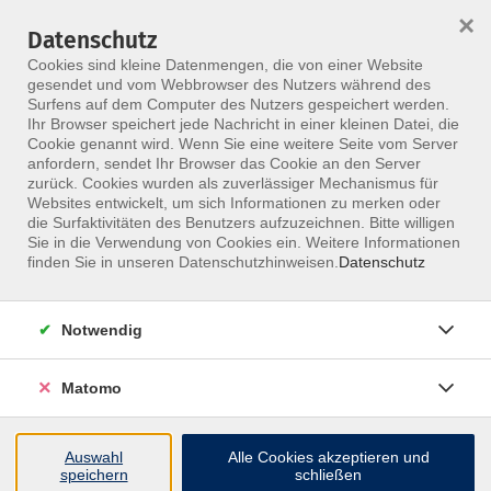
HOME
ALLE KURSE
KONTAKT
×
Datenschutz
Cookies sind kleine Datenmengen, die von einer Website
gesendet und vom Webbrowser des Nutzers während des
Surfens auf dem Computer des Nutzers gespeichert werden.
Ihr Browser speichert jede Nachricht in einer kleinen Datei, die
Cookie genannt wird. Wenn Sie eine weitere Seite vom Server
anfordern, sendet Ihr Browser das Cookie an den Server
Skip to main content
zurück. Cookies wurden als zuverlässiger Mechanismus für
Websites entwickelt, um sich Informationen zu merken oder
die Surfaktivitäten des Benutzers aufzuzeichnen. Bitte willigen
MFZ ONLINE · ONLINE-SEMINARE
Sie in die Verwendung von Cookies ein. Weitere Informationen
Online-Seminare, die
finden Sie in unseren Datenschutzhinweisen.
Datenschutz
fachlich nah dran
Notwendig
bleiben.
Matomo
Nimm ortsunabhängig an Live-Seminaren teil, stelle
Fragen direkt im Kurs und bleib im Austausch mit
Auswahl
Alle Cookies akzeptieren und
erfahrenen Dozentinnen und Dozenten.
speichern
schließen