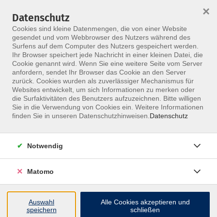
HOME
ALLE KURSE
KONTAKT
×
Datenschutz
Cookies sind kleine Datenmengen, die von einer Website
gesendet und vom Webbrowser des Nutzers während des
Surfens auf dem Computer des Nutzers gespeichert werden.
Ihr Browser speichert jede Nachricht in einer kleinen Datei, die
Cookie genannt wird. Wenn Sie eine weitere Seite vom Server
anfordern, sendet Ihr Browser das Cookie an den Server
Skip to main content
zurück. Cookies wurden als zuverlässiger Mechanismus für
Websites entwickelt, um sich Informationen zu merken oder
die Surfaktivitäten des Benutzers aufzuzeichnen. Bitte willigen
MFZ ONLINE · E-LEARNINGS
Sie in die Verwendung von Cookies ein. Weitere Informationen
E-Learnings für dein
finden Sie in unseren Datenschutzhinweisen.
Datenschutz
eigenes Tempo.
Notwendig
Starte digitale Kursmodule flexibel, wiederhole Inhalte
Matomo
bei Bedarf und nutze klare Lernstrukturen fuer Praxis,
Training und Alltag.
Auswahl
Alle Cookies akzeptieren und
speichern
schließen
E-Learnings entdecken