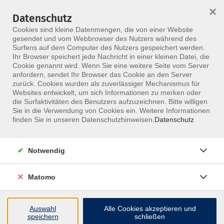
HOME
ALLE KURSE
KONTAKT
×
Datenschutz
Cookies sind kleine Datenmengen, die von einer Website
gesendet und vom Webbrowser des Nutzers während des
Surfens auf dem Computer des Nutzers gespeichert werden.
Ihr Browser speichert jede Nachricht in einer kleinen Datei, die
Cookie genannt wird. Wenn Sie eine weitere Seite vom Server
anfordern, sendet Ihr Browser das Cookie an den Server
Skip to main content
zurück. Cookies wurden als zuverlässiger Mechanismus für
Websites entwickelt, um sich Informationen zu merken oder
die Surfaktivitäten des Benutzers aufzuzeichnen. Bitte willigen
MFZ ONLINE · ONLINE-SEMINARE
Sie in die Verwendung von Cookies ein. Weitere Informationen
Online-Seminare, die
finden Sie in unseren Datenschutzhinweisen.
Datenschutz
fachlich nah dran
Notwendig
bleiben.
Matomo
Nimm ortsunabhängig an Live-Seminaren teil, stelle
Fragen direkt im Kurs und bleib im Austausch mit
Auswahl
Alle Cookies akzeptieren und
erfahrenen Dozentinnen und Dozenten.
speichern
schließen