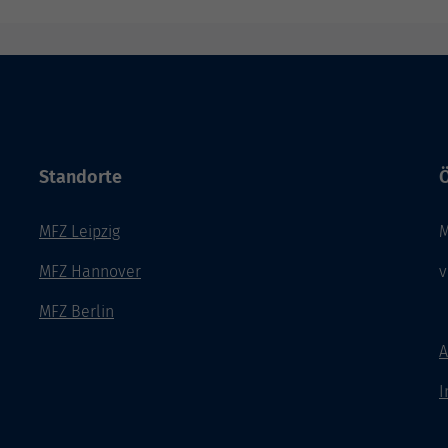
Standorte
Ö
MFZ Leipzig
M
MFZ Hannover
v
MFZ Berlin
A
I