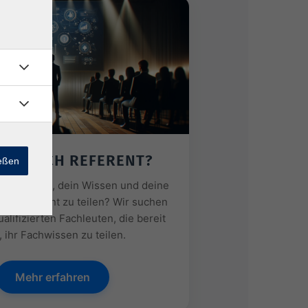
ERDE ICH REFERENT?
ießen
resse daran, dein Wissen und deine
als Referent zu teilen? Wir suchen
ualifizierten Fachleuten, die bereit
, ihr Fachwissen zu teilen.
Mehr erfahren