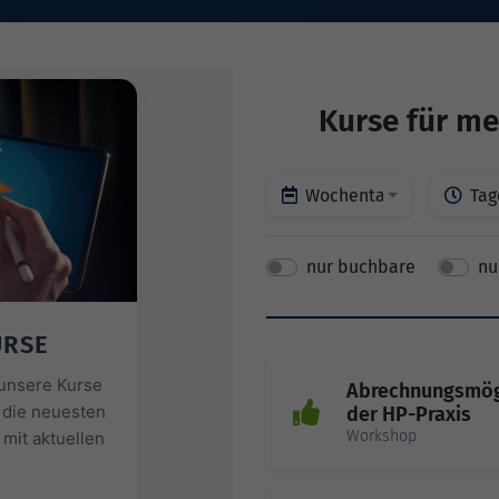
Kurse für me
Wochentage
Tag
nur buchbare
nu
URSE
r unsere Kurse
Abrechnungsmögl
 die neuesten
der HP-Praxis
Workshop
mit aktuellen