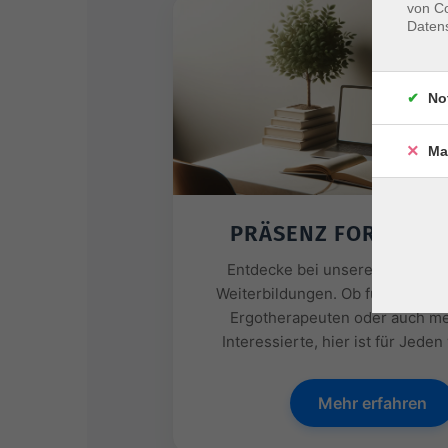
von Co
Daten
No
Ma
PRÄSENZ FORTBILD
Entdecke bei unseren Partner
Weiterbildungen. Ob für Physiot
Ergotherapeuten oder auch me
Interessierte, hier ist für Jeden
Mehr erfahren