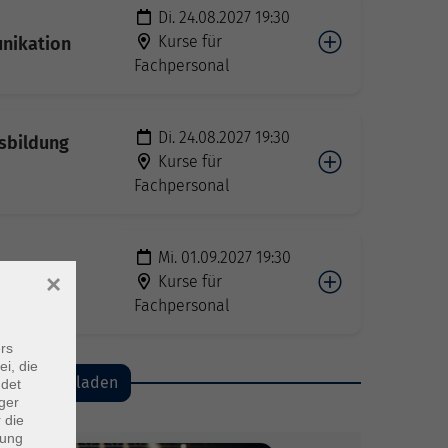
Di. 24.08.2027 19:30
Kurse für
nikation
Fachpersonal
Di. 24.08.2027 19:30
usbildung
Kurse für
Fachpersonal
Mi. 01.09.2027 19:30
Therapie
×
Kurse für
Fachpersonal
rs
ei, die
mehr laden
ndet
ger
 die
dung