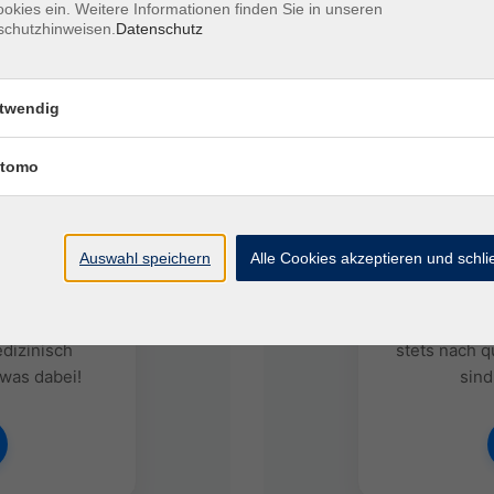
okies ein. Weitere Informationen finden Sie in unseren
schutzhinweisen.
Datenschutz
twendig
tomo
UNGEN
WIE W
Auswahl speichern
Alle Cookies akzeptieren und schl
n über 900
Hast du Inte
herapeuten,
Erfahrungen 
dizinisch
stets nach q
 was dabei!
sind