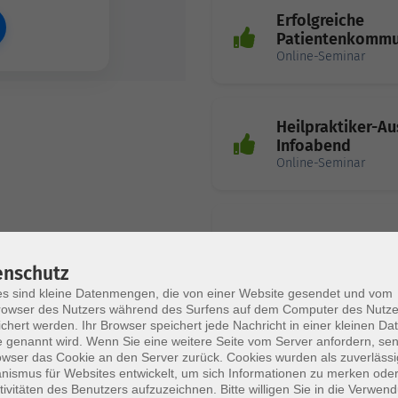
Erfolgreiche
Patientenkommu
Online-Seminar
Heilpraktiker-A
Infoabend
Online-Seminar
Coaching in der 
Online-Seminar
enschutz
s sind kleine Datenmengen, die von einer Website gesendet und vom
owser des Nutzers während des Surfens auf dem Computer des Nutze
chert werden. Ihr Browser speichert jede Nachricht in einer kleinen Dat
 genannt wird. Wenn Sie eine weitere Seite vom Server anfordern, se
owser das Cookie an den Server zurück. Cookies wurden als zuverlässi
ismus für Websites entwickelt, um sich Informationen zu merken oder
tivitäten des Benutzers aufzuzeichnen. Bitte willigen Sie in die Verwen