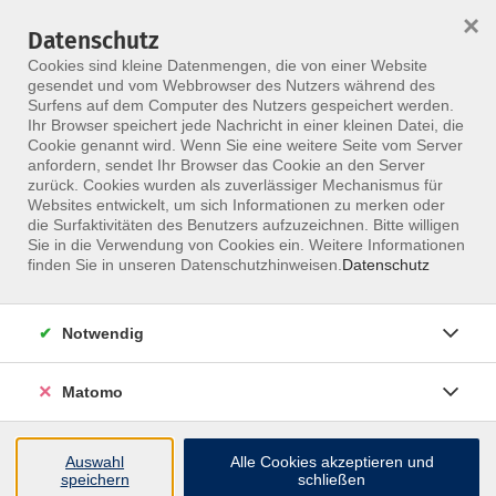
HOME
ALLE KURSE
KONTAKT
×
Datenschutz
Cookies sind kleine Datenmengen, die von einer Website
gesendet und vom Webbrowser des Nutzers während des
Surfens auf dem Computer des Nutzers gespeichert werden.
Ihr Browser speichert jede Nachricht in einer kleinen Datei, die
Cookie genannt wird. Wenn Sie eine weitere Seite vom Server
anfordern, sendet Ihr Browser das Cookie an den Server
Skip to main content
zurück. Cookies wurden als zuverlässiger Mechanismus für
Websites entwickelt, um sich Informationen zu merken oder
die Surfaktivitäten des Benutzers aufzuzeichnen. Bitte willigen
MFZ ONLINE · ONLINE-SEMINARE
Sie in die Verwendung von Cookies ein. Weitere Informationen
Online-Seminare, die
finden Sie in unseren Datenschutzhinweisen.
Datenschutz
fachlich nah dran
Notwendig
bleiben.
Matomo
Nimm ortsunabhängig an Live-Seminaren teil, stelle
Fragen direkt im Kurs und bleib im Austausch mit
Auswahl
Alle Cookies akzeptieren und
erfahrenen Dozentinnen und Dozenten.
speichern
schließen