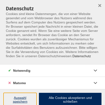
HOME
ALLE KURSE
KONTAKT
×
Datenschutz
Cookies sind kleine Datenmengen, die von einer Website
gesendet und vom Webbrowser des Nutzers während des
Surfens auf dem Computer des Nutzers gespeichert werden.
Ihr Browser speichert jede Nachricht in einer kleinen Datei, die
Cookie genannt wird. Wenn Sie eine weitere Seite vom Server
anfordern, sendet Ihr Browser das Cookie an den Server
Skip to main content
zurück. Cookies wurden als zuverlässiger Mechanismus für
Websites entwickelt, um sich Informationen zu merken oder
die Surfaktivitäten des Benutzers aufzuzeichnen. Bitte willigen
MFZ ONLINE · ONLINE-SEMINARE
Sie in die Verwendung von Cookies ein. Weitere Informationen
Online-Seminare, die
finden Sie in unseren Datenschutzhinweisen.
Datenschutz
fachlich nah dran
Notwendig
bleiben.
Matomo
Nimm ortsunabhängig an Live-Seminaren teil, stelle
Fragen direkt im Kurs und bleib im Austausch mit
Auswahl
Alle Cookies akzeptieren und
erfahrenen Dozentinnen und Dozenten.
speichern
schließen