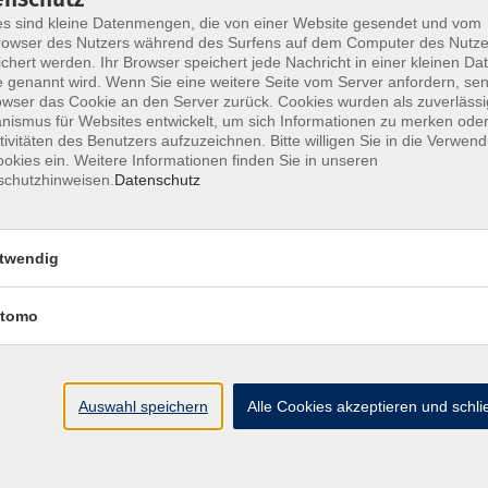
s sind kleine Datenmengen, die von einer Website gesendet und vom
owser des Nutzers während des Surfens auf dem Computer des Nutze
chert werden. Ihr Browser speichert jede Nachricht in einer kleinen Dat
 genannt wird. Wenn Sie eine weitere Seite vom Server anfordern, se
owser das Cookie an den Server zurück. Cookies wurden als zuverlässi
ismus für Websites entwickelt, um sich Informationen zu merken oder
tivitäten des Benutzers aufzuzeichnen. Bitte willigen Sie in die Verwen
okies ein. Weitere Informationen finden Sie in unseren
schutzhinweisen.
Datenschutz
twendig
tomo
UNGEN
WIE W
Auswahl speichern
Alle Cookies akzeptieren und schl
n über 900
Hast du Inte
herapeuten,
Erfahrungen 