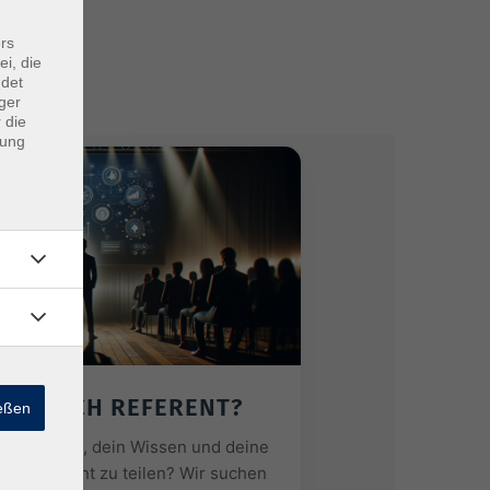
rs
ei, die
ndet
ger
 die
dung
ERDE ICH REFERENT?
ießen
resse daran, dein Wissen und deine
als Referent zu teilen? Wir suchen