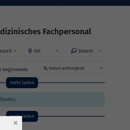
dizinisches Fachpersonal
eszeit
Ort
Dozent
Datum aufsteigend
r beginnende
mehr laden
efunden.
mehr laden
×