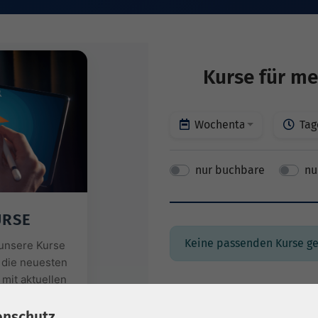
Kurse für me
Wochentage
Tag
nur buchbare
nu
URSE
Keine passenden Kurse g
r unsere Kurse
 die neuesten
mit aktuellen
enschutz