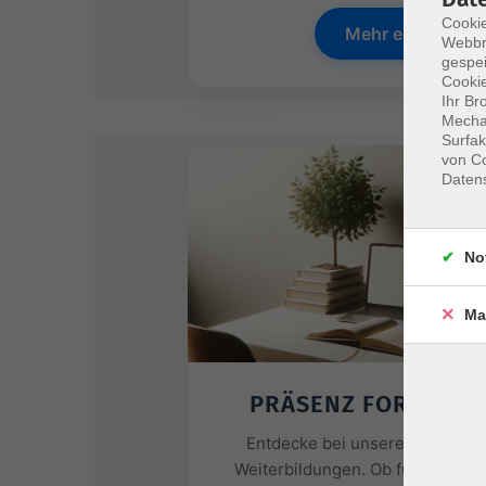
Cookie
Mehr erfahren
Webbr
gespei
Cookie
Ihr Br
Mechan
Surfak
von Co
Daten
No
Ma
PRÄSENZ FORTBILD
Entdecke bei unseren Partner
Weiterbildungen. Ob für Physiot