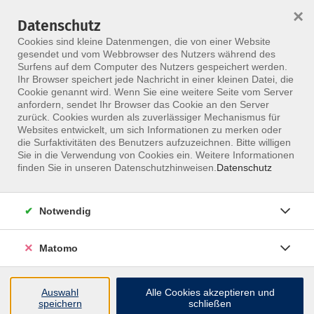
HOME
ALLE KURSE
KONTAKT
×
Datenschutz
Cookies sind kleine Datenmengen, die von einer Website
gesendet und vom Webbrowser des Nutzers während des
Surfens auf dem Computer des Nutzers gespeichert werden.
Ihr Browser speichert jede Nachricht in einer kleinen Datei, die
Cookie genannt wird. Wenn Sie eine weitere Seite vom Server
anfordern, sendet Ihr Browser das Cookie an den Server
Skip to main content
zurück. Cookies wurden als zuverlässiger Mechanismus für
Websites entwickelt, um sich Informationen zu merken oder
die Surfaktivitäten des Benutzers aufzuzeichnen. Bitte willigen
MFZ ONLINE · ONLINE-SEMINARE
Sie in die Verwendung von Cookies ein. Weitere Informationen
Online-Seminare, die
finden Sie in unseren Datenschutzhinweisen.
Datenschutz
fachlich nah dran
Notwendig
bleiben.
Matomo
Nimm ortsunabhängig an Live-Seminaren teil, stelle
Fragen direkt im Kurs und bleib im Austausch mit
Auswahl
Alle Cookies akzeptieren und
erfahrenen Dozentinnen und Dozenten.
speichern
schließen