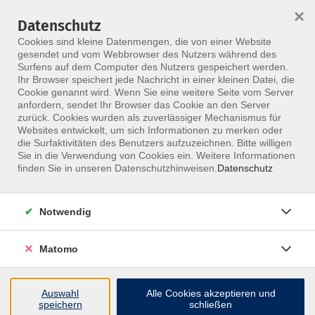
HOME
ALLE KURSE
KONTAKT
×
Datenschutz
Cookies sind kleine Datenmengen, die von einer Website
gesendet und vom Webbrowser des Nutzers während des
Surfens auf dem Computer des Nutzers gespeichert werden.
Ihr Browser speichert jede Nachricht in einer kleinen Datei, die
Cookie genannt wird. Wenn Sie eine weitere Seite vom Server
anfordern, sendet Ihr Browser das Cookie an den Server
Skip to main content
zurück. Cookies wurden als zuverlässiger Mechanismus für
Websites entwickelt, um sich Informationen zu merken oder
die Surfaktivitäten des Benutzers aufzuzeichnen. Bitte willigen
MFZ ONLINE · ONLINE-SEMINARE
Sie in die Verwendung von Cookies ein. Weitere Informationen
Online-Seminare, die
finden Sie in unseren Datenschutzhinweisen.
Datenschutz
fachlich nah dran
Notwendig
bleiben.
Matomo
Nimm ortsunabhängig an Live-Seminaren teil, stelle
Fragen direkt im Kurs und bleib im Austausch mit
Auswahl
Alle Cookies akzeptieren und
erfahrenen Dozentinnen und Dozenten.
speichern
schließen