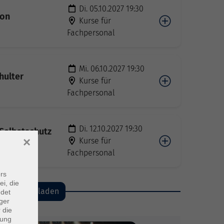
Di. 05.10.2027 19:30
ion
Kurse für
Fachpersonal
Mi. 06.10.2027 19:30
hulter
Kurse für
Fachpersonal
Di. 12.10.2027 19:30
Selbstschutz
×
Kurse für
Fachpersonal
rs
ei, die
mehr laden
ndet
ger
 die
dung