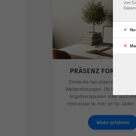
von Co
Daten
No
Ma
PRÄSENZ FORTBILD
Entdecke bei unseren Partner
Weiterbildungen. Ob für Physiot
Ergotherapeuten oder auch me
Interessierte, hier ist für Jeden
Mehr erfahren