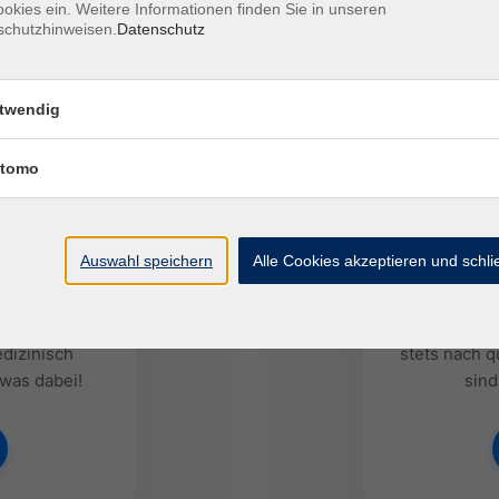
okies ein. Weitere Informationen finden Sie in unseren
schutzhinweisen.
Datenschutz
twendig
tomo
UNGEN
WIE W
Auswahl speichern
Alle Cookies akzeptieren und schl
n über 900
Hast du Inte
herapeuten,
Erfahrungen 
dizinisch
stets nach q
 was dabei!
sind