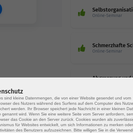
Selbstorganisat
Online-Seminar
Schmerzhafte Sc
Online-Seminar
Abgrenzung und 
für Therapeuten
enschutz
Online-Seminar
s sind kleine Datenmengen, die von einer Website gesendet und vom
owser des Nutzers während des Surfens auf dem Computer des Nutze
chert werden. Ihr Browser speichert jede Nachricht in einer kleinen Dat
 genannt wird. Wenn Sie eine weitere Seite vom Server anfordern, se
owser das Cookie an den Server zurück. Cookies wurden als zuverlässi
ismus für Websites entwickelt, um sich Informationen zu merken oder
tivitäten des Benutzers aufzuzeichnen. Bitte willigen Sie in die Verwen