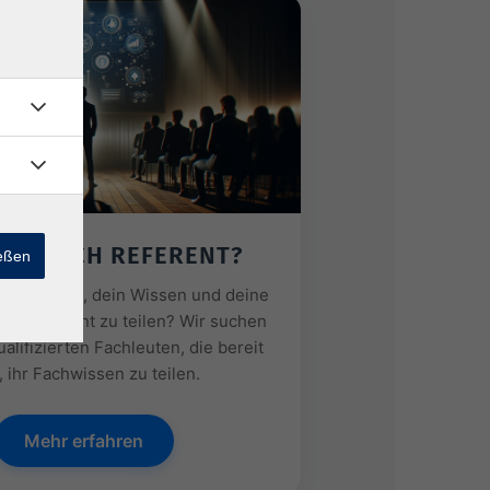
ERDE ICH REFERENT?
ießen
resse daran, dein Wissen und deine
als Referent zu teilen? Wir suchen
ualifizierten Fachleuten, die bereit
, ihr Fachwissen zu teilen.
Mehr erfahren