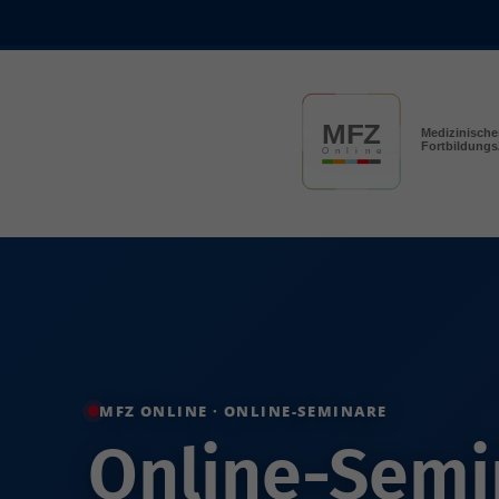
Skip to main content
MFZ ONLINE · ONLINE-SEMINARE
MFZ ONLINE · E-LEARNINGS
Online-Semin