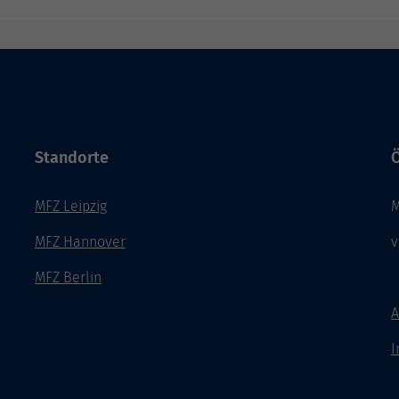
Standorte
Ö
MFZ Leipzig
M
MFZ Hannover
v
MFZ Berlin
A
I