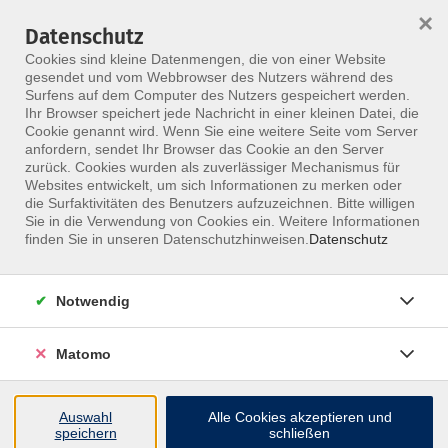
HOME
ALLE KURSE
KONTAKT
×
Datenschutz
Cookies sind kleine Datenmengen, die von einer Website
gesendet und vom Webbrowser des Nutzers während des
Surfens auf dem Computer des Nutzers gespeichert werden.
Ihr Browser speichert jede Nachricht in einer kleinen Datei, die
Cookie genannt wird. Wenn Sie eine weitere Seite vom Server
anfordern, sendet Ihr Browser das Cookie an den Server
Skip to main content
zurück. Cookies wurden als zuverlässiger Mechanismus für
Websites entwickelt, um sich Informationen zu merken oder
die Surfaktivitäten des Benutzers aufzuzeichnen. Bitte willigen
MFZ ONLINE · ONLINE-SEMINARE
Sie in die Verwendung von Cookies ein. Weitere Informationen
Online-Seminare, die
finden Sie in unseren Datenschutzhinweisen.
Datenschutz
fachlich nah dran
Notwendig
bleiben.
Matomo
Nimm ortsunabhängig an Live-Seminaren teil, stelle
Fragen direkt im Kurs und bleib im Austausch mit
Auswahl
Alle Cookies akzeptieren und
erfahrenen Dozentinnen und Dozenten.
speichern
schließen