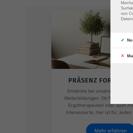
Mechan
Surfak
von Co
Daten
No
Ma
PRÄSENZ FORTBILD
Entdecke bei unseren Partner
Weiterbildungen. Ob für Physiot
Ergotherapeuten oder auch me
Interessierte, hier ist für Jeden
Mehr erfahren