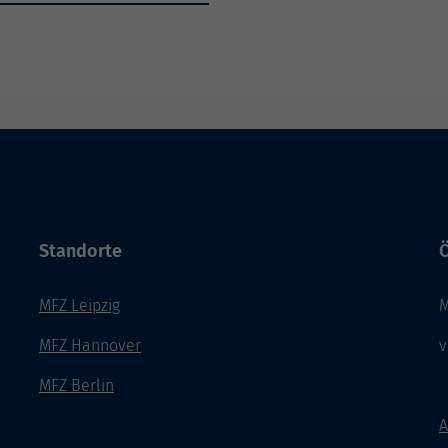
Standorte
Ö
MFZ Leipzig
M
MFZ Hannover
v
MFZ Berlin
A