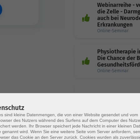
Webinarreihe - v
die Zelle - Darm
auch bei Neurod
Erkrankungen
Online-Seminar
Physiotherapie i
Die Chance der B
Gesundheitsför
Online-Seminar
Ernährung und R
Heilungsprozesse gez
enschutz
s sind kleine Datenmengen, die von einer Website gesendet und vom
owser des Nutzers während des Surfens auf dem Computer des Nutze
chert werden. Ihr Browser speichert jede Nachricht in einer kleinen Dat
 genannt wird. Wenn Sie eine weitere Seite vom Server anfordern, se
owser das Cookie an den Server zurück. Cookies wurden als zuverlässi