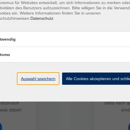
ismus für Websites entwickelt, um sich Informationen zu merken oder
tivitäten des Benutzers aufzuzeichnen. Bitte willigen Sie in die Verwen
okies ein. Weitere Informationen finden Sie in unseren
schutzhinweisen.
Datenschutz
twendig
tomo
UNGEN
WIE W
Auswahl speichern
Alle Cookies akzeptieren und schl
n über 900
Hast du Inte
herapeuten,
Erfahrungen 
dizinisch
stets nach q
 was dabei!
sind