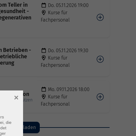
om Teller in
Do. 05.11.2026 19:00
gesundheit -
Kurse für
egenerativen
Fachpersonal
n Betrieben -
Do. 05.11.2026 19:30
etriebliche
Kurse für
derung
Fachpersonal
Mo. 09.11.2026 18:00
egeneration
×
Kurse für
ielt unterstützen
Fachpersonal
rs
ei, die
mehr laden
ndet
ger