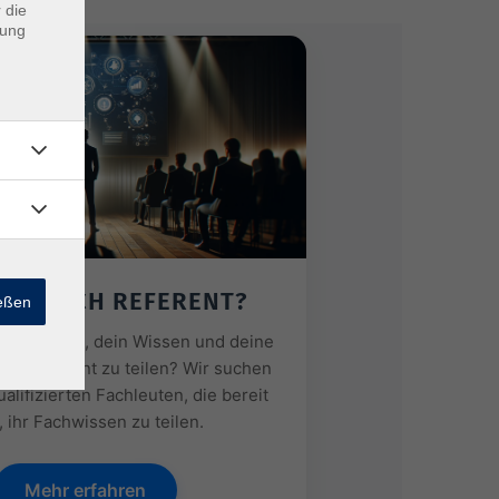
 die
dung
ERDE ICH REFERENT?
ießen
resse daran, dein Wissen und deine
als Referent zu teilen? Wir suchen
ualifizierten Fachleuten, die bereit
, ihr Fachwissen zu teilen.
Mehr erfahren