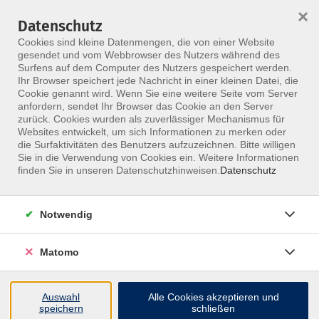
HOME
ALLE KURSE
KONTAKT
×
Datenschutz
Cookies sind kleine Datenmengen, die von einer Website
gesendet und vom Webbrowser des Nutzers während des
Surfens auf dem Computer des Nutzers gespeichert werden.
Ihr Browser speichert jede Nachricht in einer kleinen Datei, die
Cookie genannt wird. Wenn Sie eine weitere Seite vom Server
anfordern, sendet Ihr Browser das Cookie an den Server
Skip to main content
zurück. Cookies wurden als zuverlässiger Mechanismus für
Websites entwickelt, um sich Informationen zu merken oder
die Surfaktivitäten des Benutzers aufzuzeichnen. Bitte willigen
MFZ ONLINE · ONLINE-SEMINARE
Sie in die Verwendung von Cookies ein. Weitere Informationen
Online-Seminare, die
finden Sie in unseren Datenschutzhinweisen.
Datenschutz
fachlich nah dran
Notwendig
bleiben.
Matomo
Nimm ortsunabhängig an Live-Seminaren teil, stelle
Fragen direkt im Kurs und bleib im Austausch mit
Auswahl
Alle Cookies akzeptieren und
erfahrenen Dozentinnen und Dozenten.
speichern
schließen