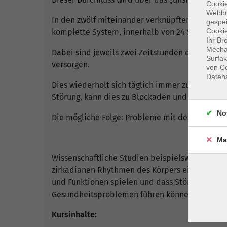
Cookie
Webbr
In den zwölf miteinander verknüpften Hauptme
gespei
Cookie
komplette System, innerhalb von 24 Stunden, u
Ihr Br
Mechan
Dabei sind jeweils zwei Zeitstunden einem Org
Surfak
versorgen.
von Co
Daten
Dies wiederholt sich täglich immer zur genau g
Störung, kann dies zu Blockaden und einem Ene
No
Die mögliche Folge: Probleme mit dem entspre
Ma
Wissenschaftliche Studien beispielsweise aus d
zirkadianen Rhythmen des Körpers eine wichtig
und Funktionen spielen und dass Störungen di
Gesundheitsproblemen führen können.
Kursinhalte: