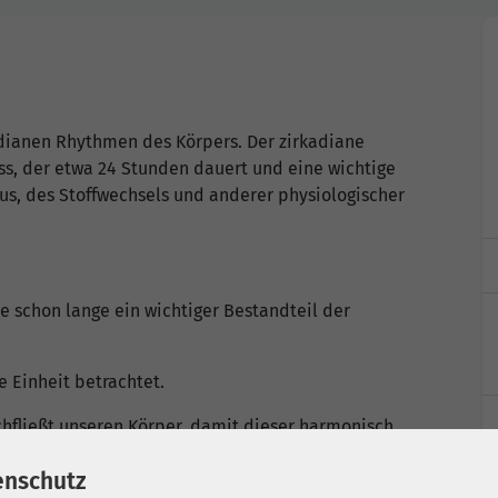
adianen Rhythmen des Körpers. Der zirkadiane
ess, der etwa 24 Stunden dauert und eine wichtige
us, des Stoffwechsels und anderer physiologischer
ie schon lange ein wichtiger Bestandteil der
e Einheit betrachtet.
chfließt unseren Körper, damit dieser harmonisch
enschutz
Meridiansystem gewährleistet.