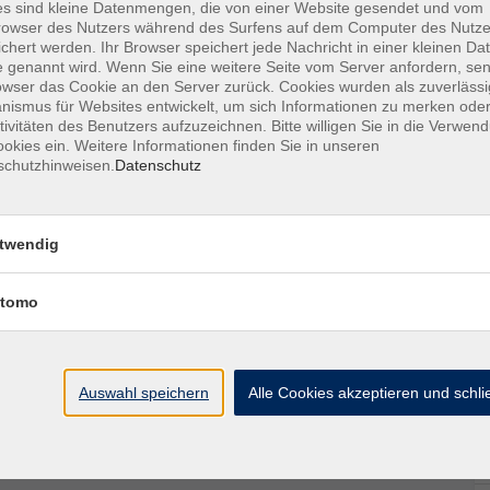
s sind kleine Datenmengen, die von einer Website gesendet und vom
owser des Nutzers während des Surfens auf dem Computer des Nutze
ridianen durchströmt die Lebenskraft dieses
chert werden. Ihr Browser speichert jede Nachricht in einer kleinen Dat
 genannt wird. Wenn Sie eine weitere Seite vom Server anfordern, se
m ihr inneres Gleichgewicht zu bewahren.
owser das Cookie an den Server zurück. Cookies wurden als zuverlässi
ismus für Websites entwickelt, um sich Informationen zu merken oder
an zugeordnet um diesen Meridian intensiver zu
tivitäten des Benutzers aufzuzeichnen. Bitte willigen Sie in die Verwen
okies ein. Weitere Informationen finden Sie in unseren
schutzhinweisen.
Datenschutz
leichen Zeit. Kommt es in einem Meridian zu einer
rgiestau führen.
twendig
chenden Organ.
tomo
en Jahren 2017 und 2018 zeigen, dass die
e Rolle bei der Regulation verschiedener Organe
eser Rhythmen zu verschiedenen
Auswahl speichern
Alle Cookies akzeptieren und schl