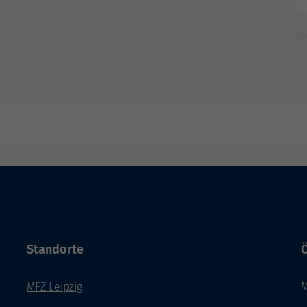
Standorte
Ö
MFZ Leipzig
M