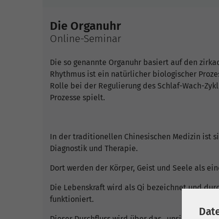
Die Organuhr
Online-Seminar
Die so genannte Organuhr basiert auf den zirk
Rhythmus ist ein natürlicher biologischer Proz
Rolle bei der Regulierung des Schlaf-Wach-Zykl
Prozesse spielt.
In der traditionellen Chinesischen Medizin ist s
Diagnostik und Therapie.
Dort werden der Körper, Geist und Seele als ein
Die Lebenskraft wird als Qi bezeichnet und dur
funktioniert.
Dat
Dieser Durchfluss wird über das „unsichtbare“ 