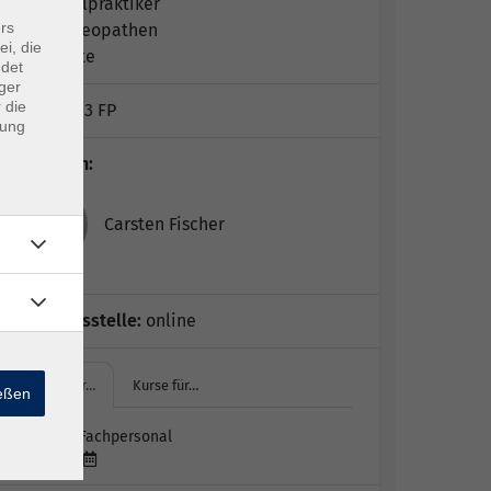
Heilpraktiker
rs
Osteopathen
ei, die
Ärzte
ndet
ger
 die
Hinweis:
3 FP
dung
Dozent*in:
Carsten Fischer
Geschäftsstelle:
online
Kurse für…
Kurse für…
ießen
Kurse für Fachpersonal
Termine: