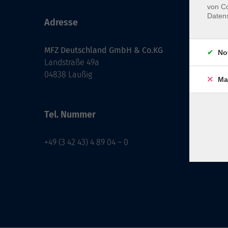
von Co
Daten
Adresse
MFZ Deutschland GmbH & Co.KG
No
Landstraße 49a
04838 Laußig
Ma
Tel. Nummer
+49 (3 42 43) 4 89 04 – 0