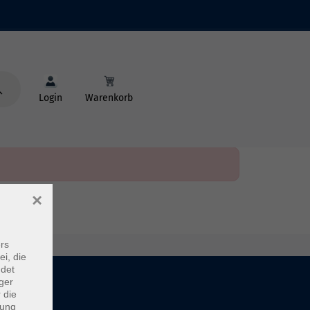
Login
Warenkorb
×
rs
ei, die
ndet
ger
 die
dung