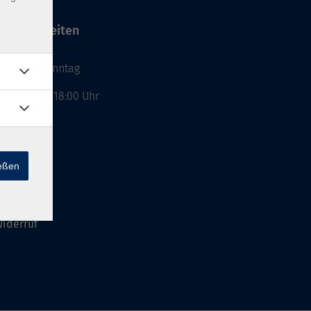
ffnungszeiten
ontag - Sonntag
on: 08:00 - 18:00 Uhr
GB`s
ießen
mpressum
iderruf