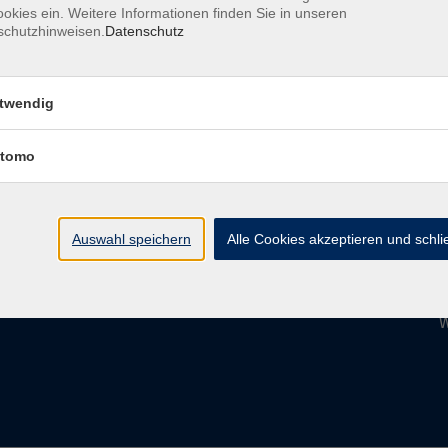
okies ein. Weitere Informationen finden Sie in unseren
schutzhinweisen.
Datenschutz
Standorte
Ö
MFZ Leipzig
M
twendig
MFZ Hannover
v
tomo
MFZ Berlin
A
Auswahl speichern
Alle Cookies akzeptieren und schl
I
W