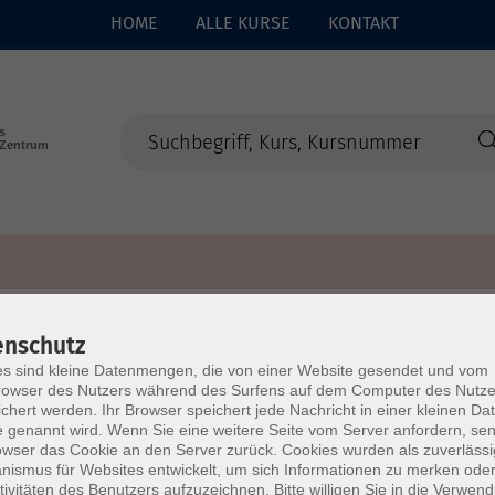
HOME
ALLE KURSE
KONTAKT
enschutz
s sind kleine Datenmengen, die von einer Website gesendet und vom
owser des Nutzers während des Surfens auf dem Computer des Nutze
chert werden. Ihr Browser speichert jede Nachricht in einer kleinen Dat
 genannt wird. Wenn Sie eine weitere Seite vom Server anfordern, se
owser das Cookie an den Server zurück. Cookies wurden als zuverlässi
ismus für Websites entwickelt, um sich Informationen zu merken oder
tivitäten des Benutzers aufzuzeichnen. Bitte willigen Sie in die Verwen