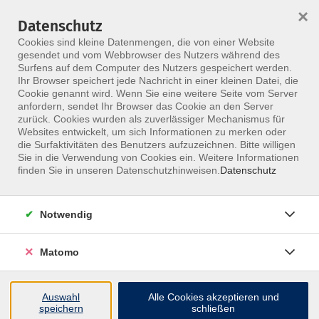
HOME
ALLE KURSE
KONTAKT
×
Datenschutz
Cookies sind kleine Datenmengen, die von einer Website
gesendet und vom Webbrowser des Nutzers während des
Surfens auf dem Computer des Nutzers gespeichert werden.
Ihr Browser speichert jede Nachricht in einer kleinen Datei, die
Cookie genannt wird. Wenn Sie eine weitere Seite vom Server
anfordern, sendet Ihr Browser das Cookie an den Server
Skip to main content
zurück. Cookies wurden als zuverlässiger Mechanismus für
Websites entwickelt, um sich Informationen zu merken oder
die Surfaktivitäten des Benutzers aufzuzeichnen. Bitte willigen
Sie in die Verwendung von Cookies ein. Weitere Informationen
finden Sie in unseren Datenschutzhinweisen.
Datenschutz
Notwendig
Matomo
Rheuma an den Füßen
Online-Seminar
Auswahl
Alle Cookies akzeptieren und
Die Füße werden in der Therapie meistens
speichern
schließen