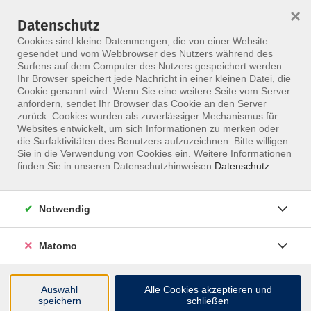
HOME
ALLE KURSE
KONTAKT
×
Datenschutz
Cookies sind kleine Datenmengen, die von einer Website
gesendet und vom Webbrowser des Nutzers während des
Surfens auf dem Computer des Nutzers gespeichert werden.
Ihr Browser speichert jede Nachricht in einer kleinen Datei, die
Cookie genannt wird. Wenn Sie eine weitere Seite vom Server
anfordern, sendet Ihr Browser das Cookie an den Server
Skip to main content
zurück. Cookies wurden als zuverlässiger Mechanismus für
Websites entwickelt, um sich Informationen zu merken oder
Der Kurs konnte nicht gefunden werden.
die Surfaktivitäten des Benutzers aufzuzeichnen. Bitte willigen
Sie in die Verwendung von Cookies ein. Weitere Informationen
finden Sie in unseren Datenschutzhinweisen.
Datenschutz
Notwendig
Matomo
Adresse
Auswahl
Alle Cookies akzeptieren und
MFZ Deutschland GmbH & Co.KG
speichern
schließen